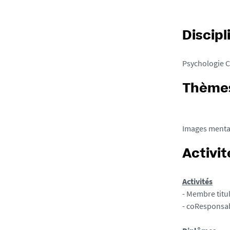
Discipl
Psychologie C
Thèmes
Images mental
Activit
Activités
- Membre titu
- coResponsab