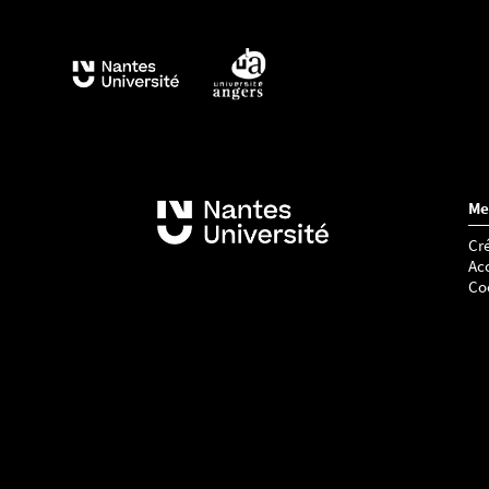
Me
Cré
Acc
Co