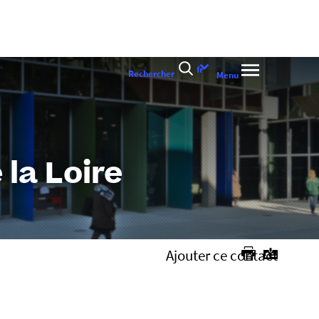
Choix
fr
Rechercher
Menu
de
la
langue
la Loire
Ajouter ce contact