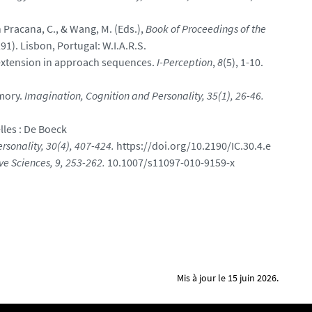
n Pracana, C., & Wang, M. (Eds.),
Book of Proceedings of the
91). Lisbon, Portugal: W.I.A.R.S.
 extension in approach sequences.
I-Perception
,
8
(5), 1-10.
emory.
Imagination, Cognition and Personality, 35(1), 26-46.
lles : De Boeck
rsonality, 30(4), 407-424.
https://doi.org/10.2190/IC.30.4.e
e Sciences, 9, 253-262.
10.1007/s11097-010-9159-x
Mis à jour le 15 juin 2026.