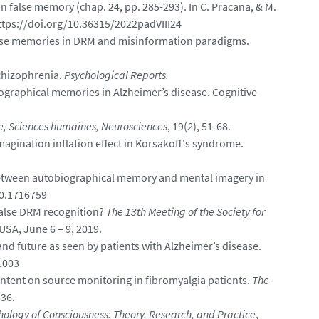
n false memory (chap. 24, pp. 285-293). In C. Pracana, & M.
 https://doi.org/10.36315/2022padVIII24
on false memories in DRM and misinformation paradigms.
schizophrenia.
Psychological Reports.
ographical memories in Alzheimer’s disease. Cognitive
ie, Sciences humaines, Neurosciences
, 19(
2
), 51-68.
magination inflation effect in Korsakoff's syndrome.
p between autobiographical memory and mental imagery in
20.1716759
 false DRM recognition?
The 13th Meeting of the Society for
USA, June 6 – 9, 2019.
and future as seen by patients with Alzheimer’s disease.
2.003
 content on source monitoring in fibromyalgia patients.
The
536.
hology of Consciousness: Theory, Research, and Practice
,