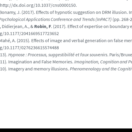
. http://dx.doi.org/10.1037/cns0000150.
Bonamy, J.
(2017). Effects of hypnotic suggestion on DRM illusion. I
 Psychological Applications Conference and Trends (InPACT)
(pp. 268-2
, Didierjean, A., &
Robin, F
. (2017)
.
Effect of expertise on boundary
org/10.1177/2041669517723652
Mahé,
A. (2015)
.
Effects of image and verbal generation on false m
org/10.1177/0276236615574488
13).
Hypnose : Processus, suggestibilité et faux souvenirs
. Paris/Bruxe
011)
.
Imagination and False Memories.
Imagination, Cognition and Pe
010)
.
Imagery and memory illusions.
Phenomenology and the Cognitiv