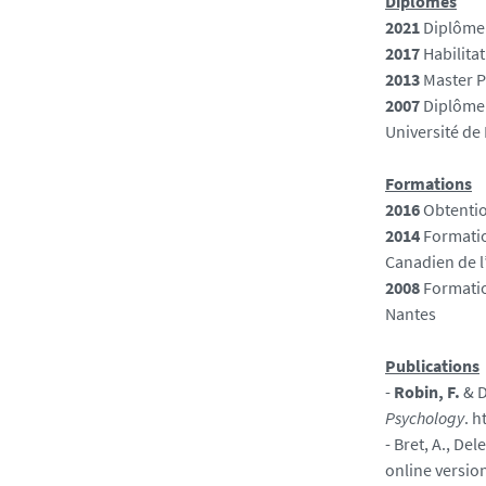
Diplômes
2021
Diplôme 
2017
Habilita
2013
Master P
2007
Diplôme 
Université de
Formations
2016
Obtentio
2014
Formatio
Canadien de l
2008
Formation
Nantes
Publications
-
Robin, F.
& D
Psychology
. 
- Bret, A., Del
online versio