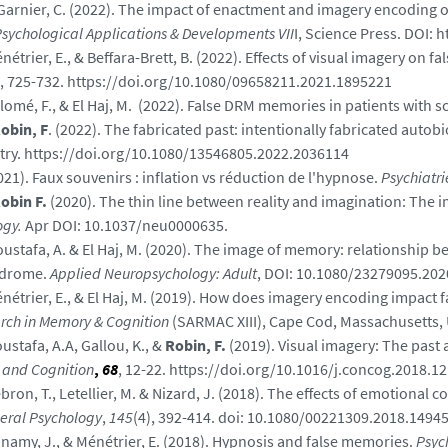
 Garnier, C. (2022). The impact of enactment and imagery encoding o
sychological Applications & Developments VII
I, Science Press. DOI:
énétrier, E., & Beffara-Brett, B. (2022). Effects of visual imagery 
6), 725-732. https://doi.org/10.1080/09658211.2021.1895221
alomé, F., & El Haj, M. (2022). False DRM memories in patients with 
obin, F
. (2022). The fabricated past: intentionally
fabricated autobi
ry. https://doi.org/10.1080/13546805.2022.2036114
2021). Faux souvenirs : inflation vs réduction de l'hypnose.
Psychiatr
obin F.
(2020). The thin line between reality and imagination: The i
ogy.
Apr DOI: 10.1037/neu0000635.
oustafa, A. & El Haj, M. (2020). The image of memory: relationshi
ndrome.
Applied Neuropsychology: Adult
, DOI: 10.1080/23279095.20
énétrier, E., & El Haj, M. (2019). How does imagery encoding impact
rch in Memory & Cognition
(SARMAC XIII), Cape Cod, Massachusetts, 
oustafa, A.A, Gallou, K., &
Robin, F.
(2019). Visual imagery: The past 
 and Cognition
,
68
, 12-22. https://doi.org/10.1016/j.concog.2018.1
bron, T., Letellier, M. & Nizard, J. (2018). The effects of emotional
neral Psychology
,
145
(4), 392-414. doi: 10.1080/00221309.2018.1494
onamy, J., & Ménétrier, E. (2018). Hypnosis and false memories.
Psyc