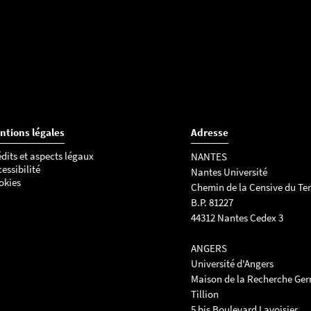
ntions légales
Adresse
dits et aspects légaux
NANTES
essibilité
Nantes Université
okies
Chemin de la Censive du Ter
B.P. 81227
44312 Nantes Cedex 3
ANGERS
Université d'Angers
Maison de la Recherche Ge
Tillion
5 bis Boulevard Lavoisier