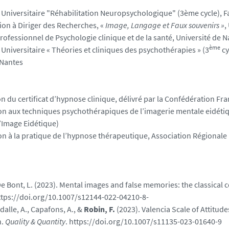
Universitaire "Réhabilitation Neuropsychologique" (3ème cycle), F
tion à Diriger des Recherches, «
Image, Langage et Faux souvenirs »
,
rofessionnel de Psychologie clinique et de la santé, Université de 
ème
Universitaire « Théories et cliniques des psychothérapies » (3
cy
 Nantes
n du certificat d’hypnose clinique, délivré par la Confédération 
n aux techniques psychothérapiques de l’imagerie mentale eidétiqu
’Image Eidétique)
 à la pratique de l’hypnose thérapeutique, Association Régionale P
e Bont, L. (2023). Mental images and false memories: the classical
https://doi.org/10.1007/s12144-022-04210-8-
edalle, A., Capafons, A., &
Robin, F.
(2023). Valencia Scale of Attitud
n.
Quality & Quantity
. https://doi.org/10.1007/s11135-023-01640-9