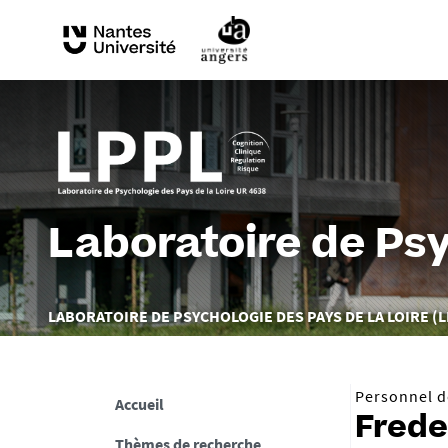
Laboratoire de Psy
Vous
LABORATOIRE DE PSYCHOLOGIE DES PAYS DE LA LOIRE (L
êtes
ici :
Personnel de
Accueil
Frede
Thèmes de recherche