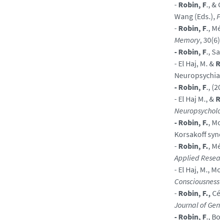
-
Robin, F
., &
Wang (Eds.),
P
-
Robin, F
., M
Memory
, 30(
- Robin, F
., S
- El Haj, M. &
R
Neuropsychiat
- Robin, F
., (
- El Haj M., &
R
Neuropsychol
- Robin, F.
, M
Korsakoff sy
-
Robin, F.
, M
Applied Resea
- El Haj, M., M
Consciousness
-
Robin, F.,
Cé
Journal of Ge
- Robin, F
., B