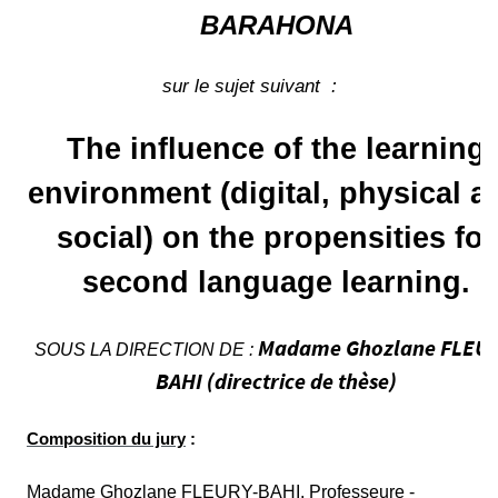
e
.
BARAHONA
u
n
sur le sujet suivant :
i
v
The influence of the learning
-
n
environment (digital, physical a
a
n
social) on the propensities for
t
second language learning.
e
s
.
Madame Ghozlane FLEUR
SOUS
LA DIRECTION DE
:
f
BAHI (directrice de thèse)
r
/
Composition du jury
:
m
e
Madame Ghozlane FLEURY-BAHI, Professeure -