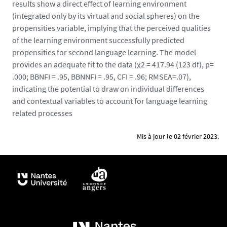
results show a direct effect of learning environment
g
(integrated only by its virtual and social spheres) on the
e
propensities variable, implying that the perceived qualities
s
of the learning environment successfully predicted
-
propensities for second language learning. The model
r
provides an adequate fit to the data (χ2 = 417.94 (123 df), p=
e
.000; BBNFI = .95, BBNNFI = .95, CFI = .96; RMSEA=.07),
c
indicating the potential to draw on individual differences
t
and contextual variables to account for language learning
i
related processes
f
i
Mis à jour le 02 février 2023.
e
e
_
1
6
3
7