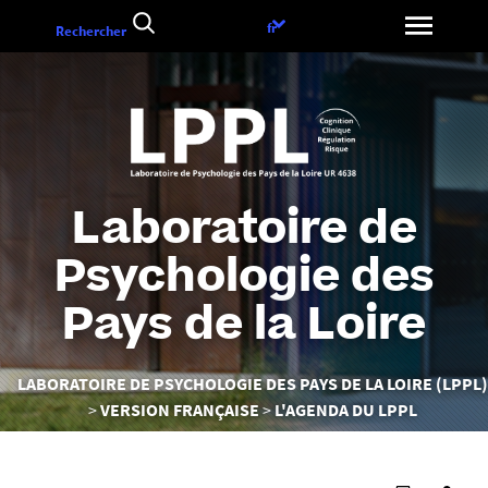
Aller
Choix
fr
Rechercher
au
de
contenu
la
langue
Laboratoire de
Psychologie des
Pays de la Loire
Vous
LABORATOIRE DE PSYCHOLOGIE DES PAYS DE LA LOIRE (LPPL)
êtes
VERSION FRANÇAISE
L'AGENDA DU LPPL
ici :