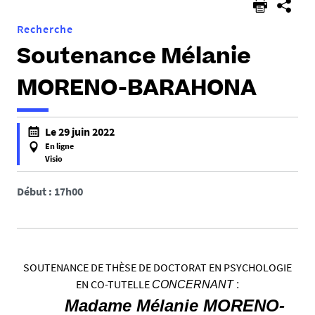
Recherche
Soutenance Mélanie
MORENO-BARAHONA
h
Le 29 juin 2022
t
En ligne
t
Visio
f
p
a
Début : 17h00
s
l
:
s
/
e
/
f
l
SOUTENANCE DE THÈSE DE DOCTORAT EN PSYCHOLOGIE
a
p
EN CO-TUTELLE
CONCERNANT
:
l
p
Madame Mélanie MORENO-
s
l