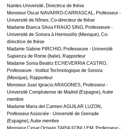
d
Nantes Université, Directrice de thèse
i
Monsieur Oscar NAVARRO-CARRASCAL, Professeur -
a
Université de Nîmes, Co-directeur de thèse
s
Madame Bianca Silvia FRAIJO SING, Professeure -
/
p
Université de Sonora à Hermosillo (Mexique), Co-
h
directrice de thèse
o
Madame Sabine PIRCHIO, Professeure - Université
t
Sapienza de Rome (Italie), Rapporteur
o
Madame Sonia Beatriz ECHEVERRIA CASTRO,
/
Professeure - Institut Technologique de Sonora
i
(Mexique), Rapporteur
m
Monsieur Juan Ignacio ARAGONES, Professeur -
a
Université Complutense de Madrid (Espagne), Autre
g
membre
e
Madame Maria del Carmen AGUILAR LUZON,
-
Professeur Associée - Université de Grenade
s
(Espagne), Autre membre
e
Monsieur Cesar Octavio TAPIA FONLLEM, Professeur -