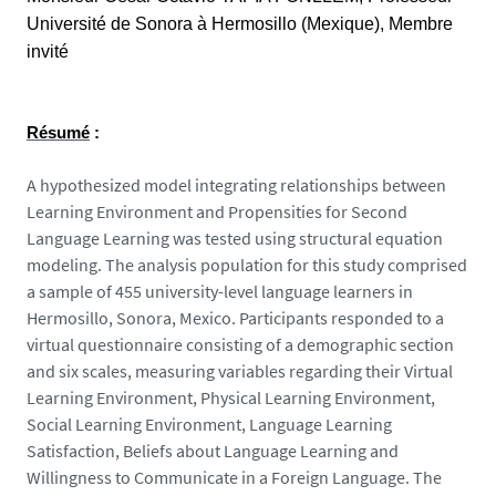
m
Université de Sonora à Hermosillo (Mexique), Membre
i
invité
n
a
i
Résumé
:
r
e
A hypothesized model integrating relationships between
s
Learning Environment and Propensities for Second
-
Language Learning was tested using structural equation
s
modeling. The analysis population for this study comprised
i
a sample of 455 university-level language learners in
e
Hermosillo, Sonora, Mexico. Participants responded to a
g
virtual questionnaire consisting of a demographic section
e
and six scales, measuring variables regarding their Virtual
s
Learning Environment, Physical Learning Environment,
-
Social Learning Environment, Language Learning
r
Satisfaction, Beliefs about Language Learning and
o
Willingness to Communicate in a Foreign Language. The
u