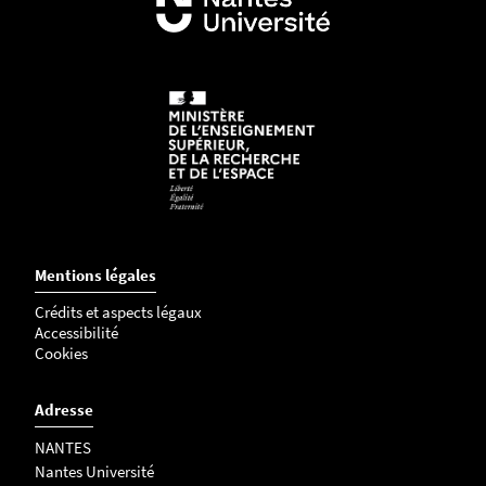
5
7
4
1
0
9
7
5
3
-
J
Mentions légales
P
Crédits et aspects légaux
G
Accessibilité
Cookies
Adresse
NANTES
Nantes Université