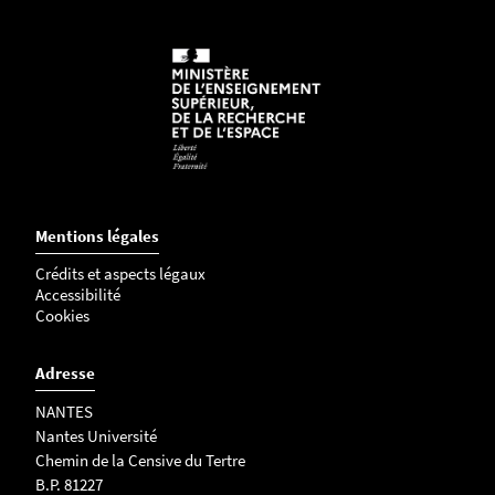
9
9
4
1
9
8
4
1
0
Mentions légales
8
Crédits et aspects légaux
-
Accessibilité
j
Cookies
p
g
Adresse
NANTES
Nantes Université
Chemin de la Censive du Tertre
B.P. 81227