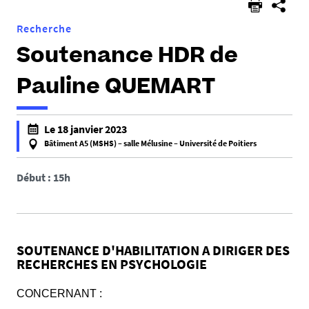
Recherche
Soutenance HDR de
Pauline QUEMART
h
Le 18 janvier 2023
t
Bâtiment A5 (MSHS) – salle Mélusine – Université de Poitiers
t
f
p
a
Début : 15h
s
l
:
s
/
e
/
f
SOUTENANCE D'HABILITATION A DIRIGER DES
l
a
RECHERCHES EN PSYCHOLOGIE
p
l
p
s
CONCERNANT :
l
e