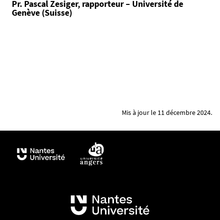
Pr. Pascal Zesiger, rapporteur – Université de
c
Genève (Suisse)
e
-
e
l
i
s
e
-
r
Mis à jour le 11 décembre 2024.
i
q
u
i
n
_
1
6
0