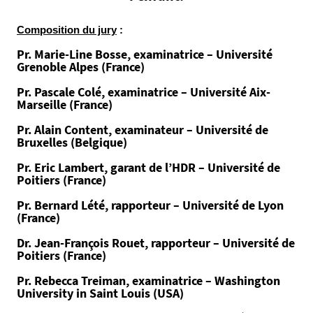
d
i
Composition du jury
:
a
s
Pr. Marie-Line Bosse, examinatrice – Université
Grenoble Alpes (France)
/
p
Pr. Pascale Colé, examinatrice – Université Aix-
h
Marseille (France)
o
Pr. Alain Content, examinateur – Université de
t
Bruxelles (Belgique)
o
Pr. Eric Lambert, garant de l’HDR – Université de
/
Poitiers (France)
s
o
Pr. Bernard Lété, rapporteur – Université de Lyon
(France)
u
t
Dr. Jean-François Rouet, rapporteur – Université de
e
Poitiers (France)
n
Pr. Rebecca Treiman, examinatrice – Washington
a
University in Saint Louis (USA)
n