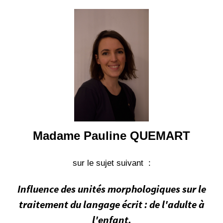
.
u
n
i
v
-
n
a
n
t
e
Madame Pauline QUEMART
s
.
sur le sujet suivant :
f
r
Influence des unités morphologiques sur le
/
m
traitement du langage écrit : de l'adulte à
e
l'enfant.