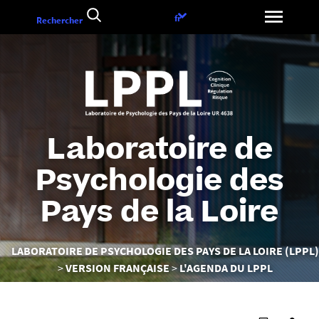
Aller
Choix
fr
Rechercher
au
de
contenu
la
langue
Laboratoire de
Psychologie des
Pays de la Loire
Vous
LABORATOIRE DE PSYCHOLOGIE DES PAYS DE LA LOIRE (LPPL)
êtes
VERSION FRANÇAISE
L'AGENDA DU LPPL
ici :