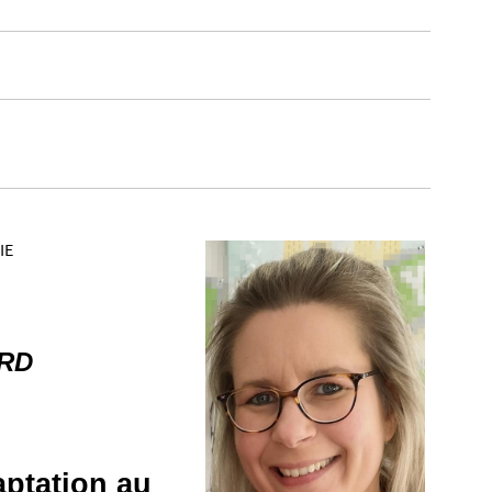
IE
ARD
aptation au