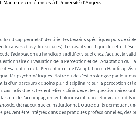
d, Maitre de conférences à l'Université d’Angers
du handicap permet d’identifier les besoins spécifiques puis de cib
éducatives et psycho-sociales). Le travail spécifique de cette thès
et de l’adaptation au handicap auditif et visuel chez l’adulte, la vali
stionnaire d’Evaluation de la Perception et de l’Adaptation du Han
 d’Evaluation de la Perception et de l’Adaptation du Handicap Visuel
qualités psychométriques. Notre étude s’est prolongée par leur mise
catifs d’un parcours de soins pluridisciplinaire sur la perception et
ux cas individuels. Les entretiens cliniques et les questionnaires o
 la suite de l’accompagnement pluridisciplinaire. Nouveaux outils 
agnostic, thérapeutique et institutionnel. Outre qu’ils permettent
s peuvent être intégrés dans des pratiques professionnelles, des p