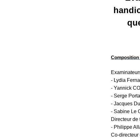
n
handic
a
que
n
t
e
s
.
Composition 
f
r
Examinateurs
/
- Lydia Ferna
m
- Yannick CO
e
- Serge Porta
d
- Jacques Du
i
- Sabine Le 
a
s
Directeur de t
/
- Philippe Al
p
Co-directeur 