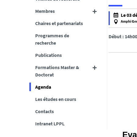
Membres
h
Le 03 d
t
Amphi Ger
Chaires et partenariats
t
f
p
a
Programmes de
Début : 14h0
s
l
recherche
:
s
Publications
/
e
/
f
Formations Master &
l
a
Doctorat
p
l
p
s
Agenda
l
e
Les études en cours
.
u
Contacts
n
i
Intranet LPPL
v
Eva
-