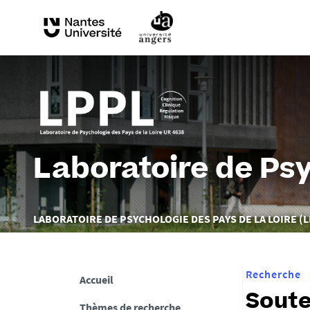
Laboratoire de Psy
Vous
LABORATOIRE DE PSYCHOLOGIE DES PAYS DE LA LOIRE (L
êtes
ici :
Recherche
Accueil
Soute
Thèmes de recherche