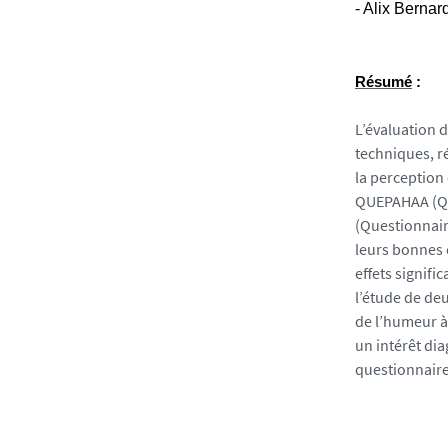
h
- Alix Bernar
o
t
o
Résumé
:
/
h
L’évaluation 
e
techniques, ré
r
la perception 
e
QUEPAHAA (Que
n
(Questionnaire
-
leurs bonnes 
l
effets signifi
e
l’étude de de
-
de l’humeur à
b
un intérêt di
a
questionnaire
s
t
a