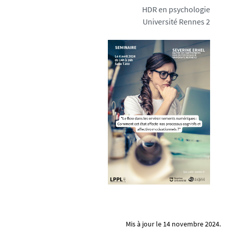
a
HDR en psychologie
l
Université Rennes 2
i
t
e
-
i
n
f
e
r
i
e
u
r
e
-
_
1
Mis à jour le 14 novembre 2024.