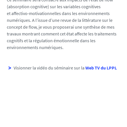
-
(absorption cognitive) sur les variables cognitives
n
et affectivo-motivationnelles dans les environnements
a
numériques. A l’issue d’une revue de la littérature sur le
n
concept de flow, je vous proposerai une synthèse de mes
t
travaux montrant comment cet état affecte les traitements
e
cognitifs et la régulation émotionnelle dans les
s
environnements numériques.
.
f
r
Visionner la vidéo du séminaire sur la
Web TV du LPPL
/
m
e
d
i
a
s
/
p