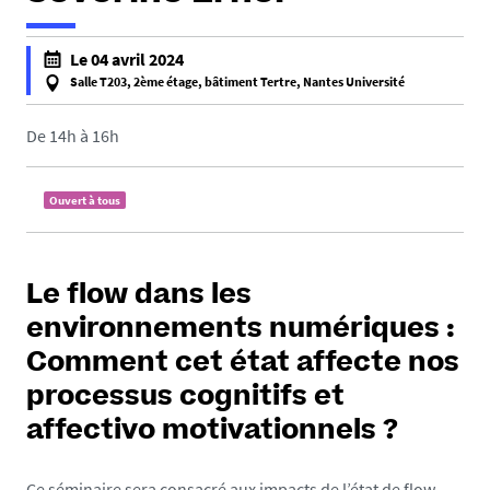
h
Le 04 avril 2024
t
Salle T203, 2ème étage, bâtiment Tertre, Nantes Université
t
f
p
a
De 14h à 16h
s
l
:
s
Ouvert à tous
/
e
/
f
l
a
p
l
Le flow dans les
p
s
environnements numériques :
l
e
Comment cet état affecte nos
.
u
processus cognitifs et
n
affectivo motivationnels ?
i
v
Ce séminaire sera consacré aux impacts de l’état de flow