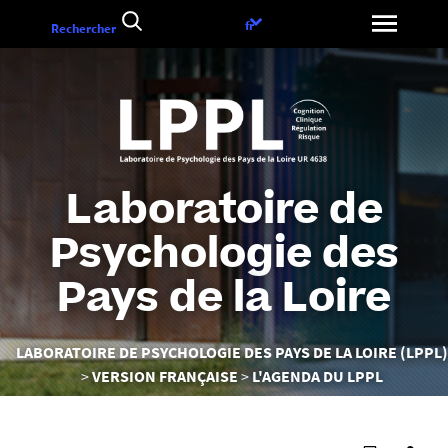
Aller
Choix
fr
Rechercher
au
de
contenu
la
langue
Laboratoire de
Psychologie des
Pays de la Loire
Vous
LABORATOIRE DE PSYCHOLOGIE DES PAYS DE LA LOIRE (LPPL)
êtes
VERSION FRANÇAISE
L'AGENDA DU LPPL
ici :