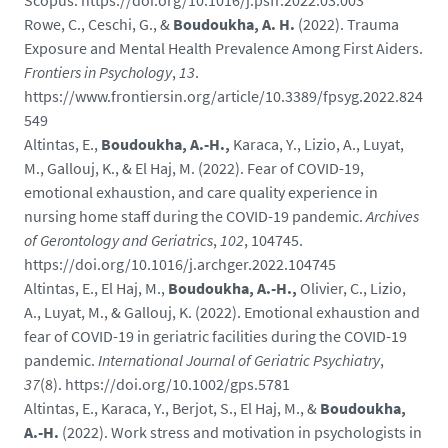
Scopus. https://doi.org/10.1016/j.psfr.2022.03.003
Rowe, C., Ceschi, G., &
Boudoukha, A. H.
(2022). Trauma
Exposure and Mental Health Prevalence Among First Aiders.
Frontiers in Psychology
,
13
.
https://www.frontiersin.org/article/10.3389/fpsyg.2022.824
549
Altintas, E.,
Boudoukha, A.-H.,
Karaca, Y., Lizio, A., Luyat,
M., Gallouj, K., & El Haj, M. (2022). Fear of COVID-19,
emotional exhaustion, and care quality experience in
nursing home staff during the COVID-19 pandemic.
Archives
of Gerontology and Geriatrics
,
102
, 104745.
https://doi.org/10.1016/j.archger.2022.104745
Altintas, E., El Haj, M.,
Boudoukha, A.-H.,
Olivier, C., Lizio,
A., Luyat, M., & Gallouj, K. (2022). Emotional exhaustion and
fear of COVID-19 in geriatric facilities during the COVID-19
pandemic.
International Journal of Geriatric Psychiatry
,
37
(8). https://doi.org/10.1002/gps.5781
Altintas, E., Karaca, Y., Berjot, S., El Haj, M., &
Boudoukha,
A.-H.
(2022). Work stress and motivation in psychologists in