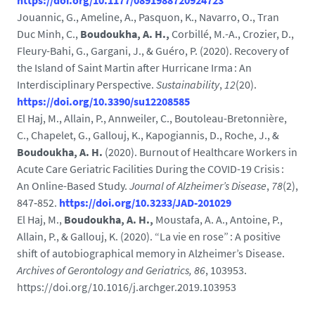
https://doi.org/10.1177/0891988720924723
Jouannic, G., Ameline, A., Pasquon, K., Navarro, O., Tran
Duc Minh, C.,
Boudoukha, A. H.,
Corbillé, M.-A., Crozier, D.,
Fleury-Bahi, G., Gargani, J., & Guéro, P. (2020). Recovery of
the Island of Saint Martin after Hurricane Irma : An
Interdisciplinary Perspective.
Sustainability
,
12
(20).
https://doi.org/10.3390/su12208585
El Haj, M., Allain, P., Annweiler, C., Boutoleau-Bretonnière,
C., Chapelet, G., Gallouj, K., Kapogiannis, D., Roche, J., &
Boudoukha, A. H.
(2020). Burnout of Healthcare Workers in
Acute Care Geriatric Facilities During the COVID-19 Crisis :
An Online-Based Study.
Journal of Alzheimer’s Disease
,
78
(2),
847‑852.
https://doi.org/10.3233/JAD-201029
El Haj, M.,
Boudoukha, A. H.,
Moustafa, A. A., Antoine, P.,
Allain, P., & Gallouj, K. (2020). “La vie en rose” : A positive
shift of autobiographical memory in Alzheimer’s Disease.
Archives of Gerontology and Geriatrics, 86
, 103953.
https://doi.org/10.1016/j.archger.2019.103953