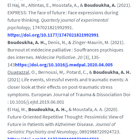
El Haj, M., Altintas, E., Moustafa, A., &
Boudoukha, A.
(2021).
EXPRESS: The face of future : Face expressions during
future thinking.
Quarterly journal of experimental
psychology
, 1747021821992991.
https://doi.org/10.1177/1747021821992991
Boudoukha, A. H.,
Denis, N., & Zinger-Maurin, M. (2021).
Burnout et médecine palliative : Souffrances psychiques
des internes.
Médecine Palliative
.
20
(3), 135-
143
https://doi.org/10.1016/j.medpal.2020.04.005
Ouagazzal,
O., Bernousi, M,. Potard, C., &
Boudoukha, A. H.
(2021) Life events, stressful events and traumatic events: A
closer look at their effects on post-traumatic stress
symptoms. European Journal of Trauma & Dissociation Doi
: 10.1016/j.ejtd.2019.06.001
El Haj, M.,
Boudoukha, A. H.,
& Moustafa, A. A. (2020).
Future-Oriented Repetitive Thought: Pessimistic View of
Future in Patients with Alzheimer Disease.
Journal of
Geriatric Psychiatry and Neurology
, 0891988720924723.