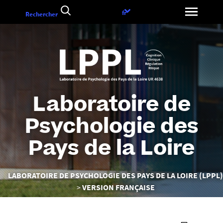
Aller
Choix
fr
Rechercher
au
de
contenu
la
langue
Laboratoire de
Psychologie des
Pays de la Loire
Vous
LABORATOIRE DE PSYCHOLOGIE DES PAYS DE LA LOIRE (LPPL)
êtes
VERSION FRANÇAISE
ici :