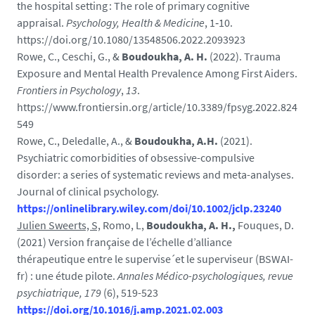
the hospital setting : The role of primary cognitive
appraisal.
Psychology, Health & Medicine
, 1‑10.
https://doi.org/10.1080/13548506.2022.2093923
Rowe, C., Ceschi, G., &
Boudoukha, A. H.
(2022). Trauma
Exposure and Mental Health Prevalence Among First Aiders.
Frontiers in Psychology
,
13
.
https://www.frontiersin.org/article/10.3389/fpsyg.2022.824
549
Rowe, C., Deledalle, A., &
Boudoukha, A.H.
(2021).
Psychiatric comorbidities of obsessive-compulsive
disorder: a series of systematic reviews and meta-analyses.
Journal of clinical psychology.
https://onlinelibrary.wiley.com/doi/10.1002/jclp.23240
Julien Sweerts, S,
Romo, L,
Boudoukha, A. H.,
Fouques, D.
(2021) Version française de l’échelle d’alliance
thérapeutique entre le supervise ́ et le superviseur (BSWAI-
fr) : une étude pilote.
Annales Médico-psychologiques, revue
psychiatrique, 179
(6), 519-523
https://doi.org/10.1016/j.amp.2021.02.003